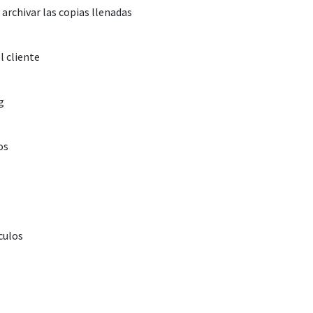
 archivar las copias llenadas
l cliente
g
os
culos